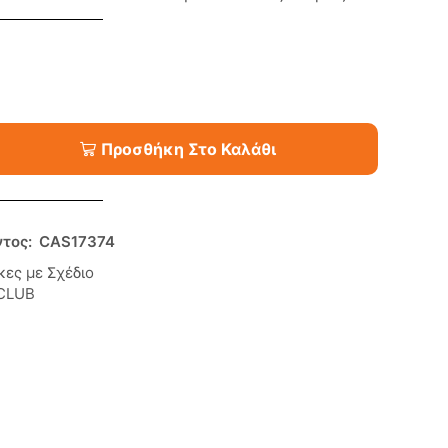
Προσθήκη Στο Καλάθι
ντος:
CAS17374
κες με Σχέδιο
CLUB