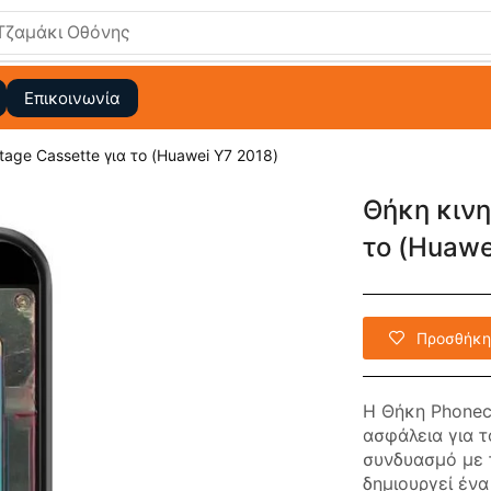
Τζαμάκι Οθόνης
Επικοινωνία
tage Cassette για το (Huawei Y7 2018)
Θήκη κινη
το (Huawe
Προσθήκη
Η Θήκη Phonec
ασφάλεια για τ
συνδυασμό με 
δημιουργεί έν