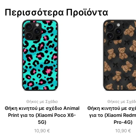
Περισσότερα Προϊόντα
Θήκες με Σχέδιο
Θήκες με Σχέδ
Θήκη κινητού με σχέδιο Animal
Θήκη κινητού με σχέ
Print για το (Xiaomi Poco X6-
για το (Xiaomi Redm
5G)
Pro-4G)
10,90
€
10,90
€