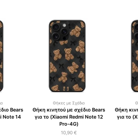
ιο
Θήκες με Σχέδιο
Θ
διο Bears
Θήκη κινητού με σχέδιο Bears
Θήκη κιν
i Note 14
για το (Xiaomi Redmi Note 12
για το (
Pro-4G)
10,90
€