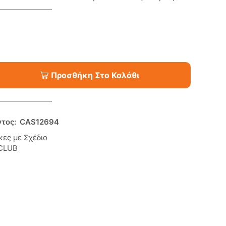
Προσθήκη Στο Καλάθι
ντος:
CAS12694
κες με Σχέδιο
CLUB