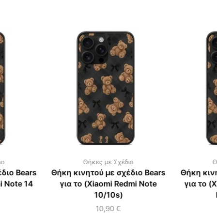
ιο
Θήκες με Σχέδιο
Θ
διο Bears
Θήκη κινητού με σχέδιο Bears
Θήκη κιν
i Note 14
για το (Xiaomi Redmi Note
για το (
10/10s)
10,90
€